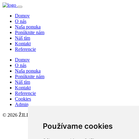
Domov
O nás
Naša ponuka
Ponúknite nám
Náš tím
Kontakt
Referencie
Domov
O nás
Naša ponuka
Ponúknite nám
Náš tím
Kontakt
Referencie
Cookies
Admin
© 2026 ŽILINAREAL, s.r.o.
Používame cookies