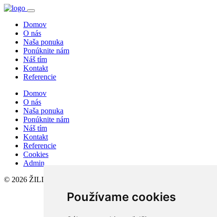
Domov
O nás
Naša ponuka
Ponúknite nám
Náš tím
Kontakt
Referencie
Domov
O nás
Naša ponuka
Ponúknite nám
Náš tím
Kontakt
Referencie
Cookies
Admin
© 2026 ŽILINAREAL, s.r.o.
Používame cookies