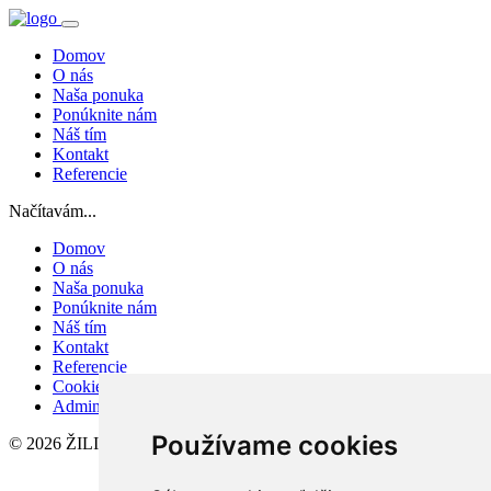
Domov
O nás
Naša ponuka
Ponúknite nám
Náš tím
Kontakt
Referencie
Načítavám...
Domov
O nás
Naša ponuka
Ponúknite nám
Náš tím
Kontakt
Referencie
Cookies
Admin
Používame cookies
© 2026 ŽILINAREAL, s.r.o.